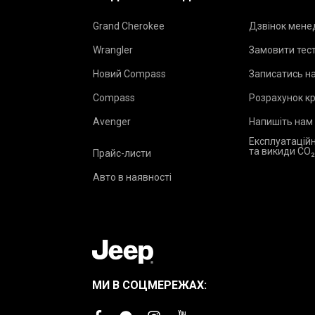
Grand Cherokee
Дзвінок мен
Wrangler
Замовити тес
Новий Compass
Записатись на
Compass
Розрахунок к
Avenger
Напишіть нам
Експлуатаційн
та викиди CO
Прайс-листи
Авто в наявності
МИ В СОЦМЕРЕЖАХ: