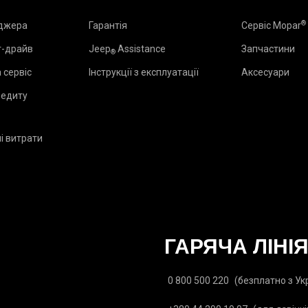
®
еджера
Гарантія
Сервіс Mopar
т-драйв
Jeep
Assistance
Запчастини
®
 сервіс
Інструкції з експлуатації
Аксесуари
редиту
і витрати
₂
ГАРЯЧА ЛІНІ
0 800 500 220
(безплатно з Ук