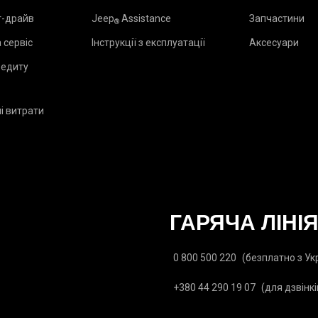
т-драйв
Jeep
Assistance
Запчастини
®
 сервіс
Інструкції з експлуатації
Аксесуари
редиту
і витрати
₂
ГАРЯЧА ЛІНІ
0 800 500 220
(безплатно з Ук
+380 44 290 19 07
(для дзвінкі