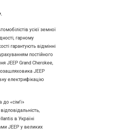
.
омобілістів усієї земної
дності, гарному
кості гарантують відмінні
з урахуванням постійного
ня JEEP Grand Cherokee,
 позашляховика JEEP
овну електрифікацію
 до «сім’ї»
 відповідальність,
antis в Україні
рами JEEP у великих