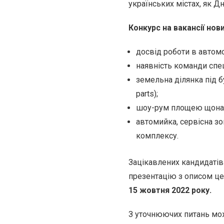
українських містах, як Дн
Конкурс на вакансії нов
досвід роботи в автомо
наявність команди спец
земельна ділянка під б
parts);
шоу-рум площею щонайм
автомийка, сервісна зон
комплексу.
Зацікавлених кандидатів 
презентацію з описом ц
15 жовтня 2022 року.
З уточнюючих питань мож