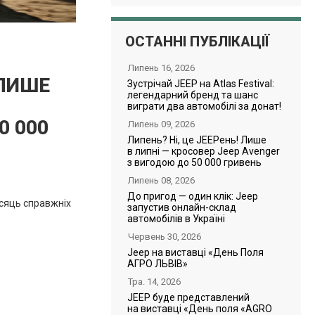
ОСТАННІ ПУБЛІКАЦІЇ
Липень 16, 2026
 ЛИШЕ
Зустрічай JEEP на Atlas Festival:
легендарний бренд та шанс
виграти два автомобілі за донат!
0 000
Липень 09, 2026
Липень? Ні, це JEEPень! Лише
в липні — кросовер Jeep Avenger
з вигодою до 50 000 гривень
Липень 08, 2026
До пригод — один клік: Jeep
сяць справжніх
запустив онлайн-склад
автомобілів в Україні
Червень 30, 2026
Jeep на виставці «День Поля
АГРО ЛЬВІВ»
Тра. 14, 2026
JEEP буде представлений
на виставці «День поля «AGRO