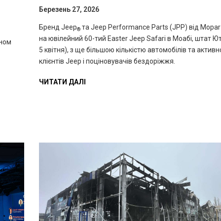
Березень 27, 2026
Бренд Jeep
та Jeep Performance Parts (JPP) від Mopa
®
на ювілейний 60-тий Easter Jeep Safari в Моабі, штат Ю
йном
5 квітня), з ще більшою кількістю автомобілів та актив
клієнтів Jeep і поціновувачів бездоріжжя.
ЧИТАТИ ДАЛІ