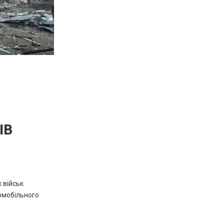
ІВ
х військ
омобільного