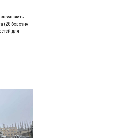
r вирушають
та (28 березня —
ностей для