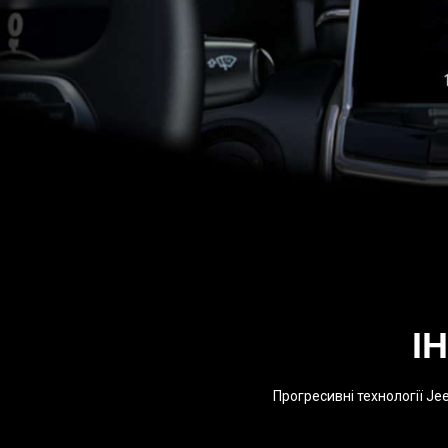
І
Прогресивні технології J