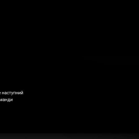
е наступний
оманди