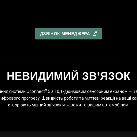
ДЗВІНОК МЕНЕДЖЕРА
НЕВИДИМИЙ ЗВ’ЯЗОК
®
іння системи Uconnect
5 з 10,1-дюймовим сенсорним екраном — ц
цифрового прогресу. Швидкість роботи та миттєві реакції на ваші к
створюють міцний зв’язок між вами та вашим автомобілем.