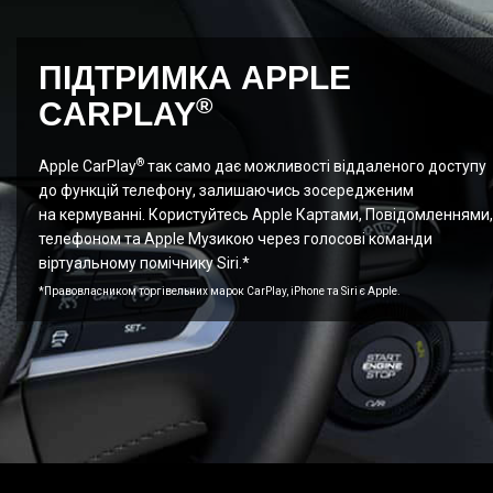
ПІДТРИМКА APPLE
®
CARPLAY
®
Apple CarPlay
так само дає можливості віддаленого доступу
до функцій телефону, залишаючись зосередженим
на кермуванні. Користуйтесь Apple Картами, Повідомленнями,
телефоном та Apple Музикою через голосові команди
віртуальному помічнику Siri.*
*Правовласником торгівельних марок CarPlay, iPhone та Siri є Apple.