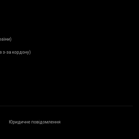
Я
раїни)
в з-за кордону)
Юридичне повідомлення