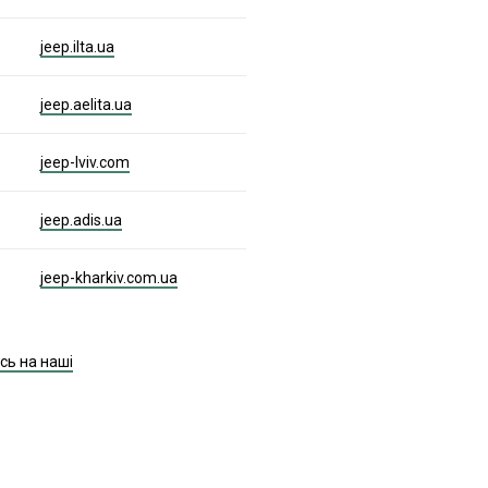
jeep.ilta.ua
jeep.aelita.ua
jeep-lviv.com
jeep.adis.ua
jeep-kharkiv.com.ua
сь на наші