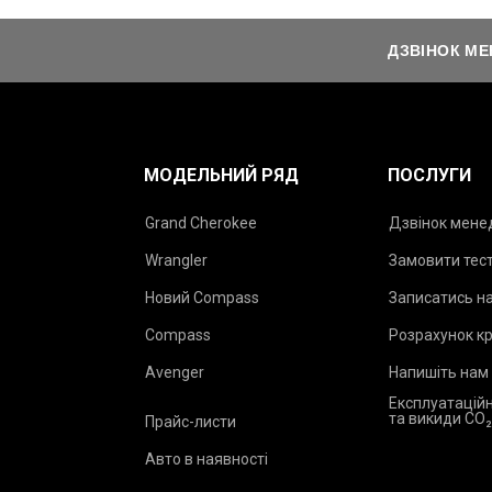
ДЗВІНОК М
МОДЕЛЬНИЙ РЯД
ПОСЛУГИ
Grand Cherokee
Дзвінок мен
Wrangler
Замовити тес
Новий Compass
Записатись на
Compass
Розрахунок к
Avenger
Напишіть нам
Експлуатаційн
та викиди CO
Прайс-листи
Авто в наявності