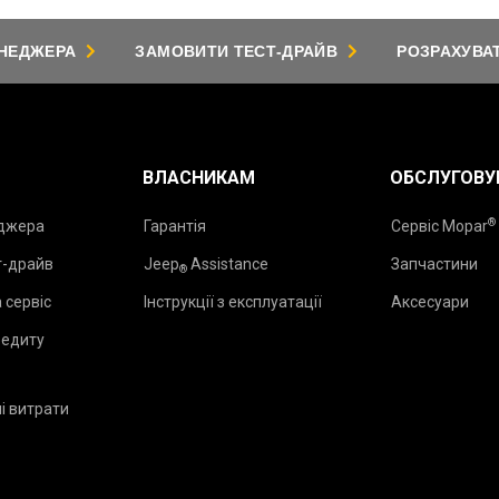
ЕНЕДЖЕРА
ЗАМОВИТИ ТЕСТ-ДРАЙВ
РОЗРАХУВА
ВЛАСНИКАМ
ОБСЛУГОВУ
®
еджера
Гарантія
Сервіс Mopar
т-драйв
Jeep
Assistance
Запчастини
®
 сервіс
Інструкції з експлуатації
Аксесуари
редиту
і витрати
₂