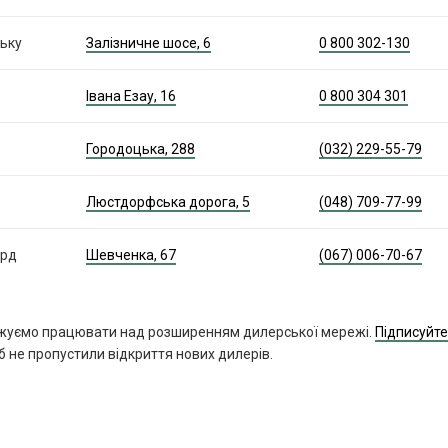
ську
Залізничне шосе, 6
0 800 302-130
Івана Езау, 16
0 800 304 301
Городоцька, 288
(032) 229-55-79
Люстдорфська дорога, 5
(048) 709-77-99
ард
Шевченка, 67
(067) 006-70-67
жуємо працювати над розширенням дилерської мережі.
Підписуйте
б не пропустили відкриття нових дилерів.