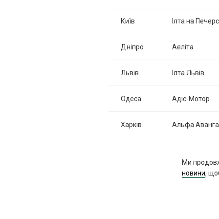
Київ
Ілта на Печер
Дніпро
Аеліта
Львів
Ілта Львів
Одеса
Адіс-Мотор
Харків
Альфа Аванг
Ми продов
новини
, що