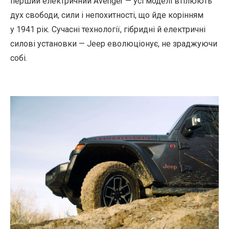
перший електричний Avenger — усі моделі втілюють
дух свободи, сили і непохитності, що йде корінням
у 1941 рік. Сучасні технології, гібридні й електричні
силові установки — Jeep еволюціонує, не зраджуючи
собі.