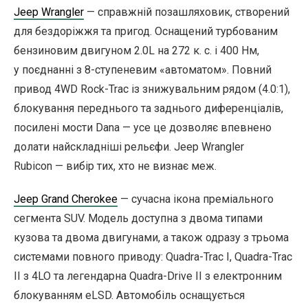
Jeep Wrangler
— справжній позашляховик, створений
для бездоріжжя та пригод. Оснащений турбованим
бензиновим двигуном 2.0L на 272 к. с. і 400 Нм,
у поєднанні з 8-ступеневим «автоматом». Повний
привод 4WD Rock-Trac із знижувальним рядом (4.0:1),
блокування переднього та заднього диференціалів,
посилені мости Dana — усе це дозволяє впевнено
долати найскладніші рельєфи. Jeep Wrangler
Rubicon — вибір тих, хто не визнає меж.
Jeep Grand Cherokee
— сучасна ікона преміального
сегмента SUV. Модель доступна з двома типами
кузова та двома двигунами, а також одразу з трьома
системами повного приводу: Quadra-Trac I, Quadra-Trac
II з 4LO та легендарна Quadra-Drive II з електронним
блокуванням eLSD. Автомобіль оснащується