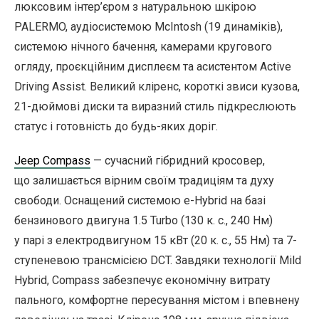
люксовим інтер’єром з натуральною шкірою
PALERMO, аудіосистемою McIntosh (19 динаміків),
системою нічного бачення, камерами кругового
огляду, проєкційним дисплеєм та асистентом Active
Driving Assist. Великий кліренс, короткі звиси кузова,
21-дюймові диски та виразний стиль підкреслюють
статус і готовність до будь-яких доріг.
Jeep Compass
— сучасний гібридний кросовер,
що залишається вірним своїм традиціям та духу
свободи. Оснащений системою e-Hybrid на базі
бензинового двигуна 1.5 Turbo (130 к. с., 240 Нм)
у парі з електродвигуном 15 кВт (20 к. с., 55 Нм) та 7-
ступеневою трансмісією DCT. Завдяки технології Mild
Hybrid, Compass забезпечує економічну витрату
пального, комфортне пересування містом і впевнену