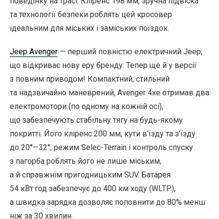
поведінку на трасі. Кліренс 198 мм, зручна підвіска
та технології безпеки роблять цей кросовер
ідеальним для міських і заміських поїздок.
Jeep Avenger
— перший повністю електричний Jeep,
що відкриває нову еру бренду. Тепер ще й у версії
з повним приводом! Компактний, стильний
та надзвичайно маневрений, Avenger 4xe отримав два
електромотори (по одному на кожній осі),
що забезпечують стабільну тягу на будь-якому
покритті. Його кліренс 200 мм, кути в’їзду та з’їзду
до 20°—32°, режим Selec-Terrain і контроль спуску
з пагорба роблять його не лише міським,
а й справжнім пригодницьким SUV. Батарея
54 кВт·год забезпечує до 400 км ходу (WLTP),
а швидка зарядка дозволяє поповнити до 80% менш
ніж за 30 хвилин.