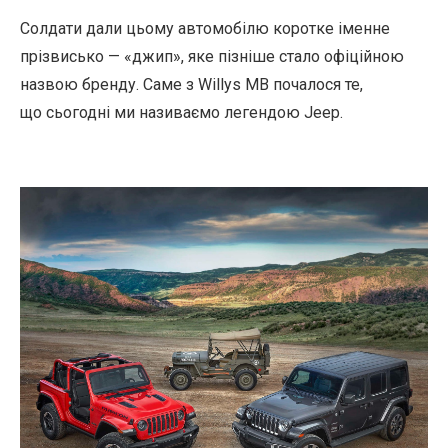
Солдати дали цьому автомобілю коротке іменне
прізвисько — «джип», яке пізніше стало офіційною
назвою бренду. Саме з Willys MB почалося те,
що сьогодні ми називаємо легендою Jeep.