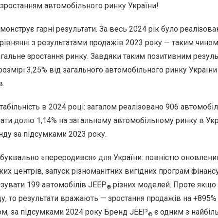
 зростанням автомобільного ринку України!
нструє гарні результати. За весь 2024 рік було реалізован
орівнянні з результатами продажів 2023 року — таким чино
гальне зростання ринку. Завдяки таким позитивним резул
озмірі 3,25% від загального автомобільного ринку України 
в.
абільність в 2024 році: загалом реалізовано 906 автомобіл
ти долю 1,14% на загальному автомобільному ринку в Укра
нду за підсумками 2023 року.
 буквально «переродився» для України: повністю оновлени
их центрів, запуск різноманітних вигідних програм фінанс
ізувати 199 автомобілів JEEP
різних моделей. Проте якщо 
®
у, то результати вражають — зростання продажів на +895% 
ом, за підсумками 2024 року Бренд JEEP
є одним з найбіл
®