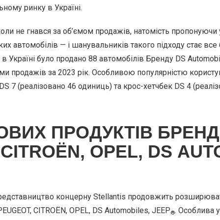
ному ринку в Україні.
оли не гнався за об’ємом продажів, натомість пропонуючи 
х автомобілів — і шанувальників такого підходу стає все б
 в Україні було продано 88 автомобілів Бренду DS Automobi
тами продажів за 2023 рік. Особливою популярністю користу
 7 (реалізовано 46 одиниць) та крос-хетчбек DS 4 (реаліз
ОВИХ ПРОДУКТІВ БРЕНД
CITROЁN, OPEL, DS AUT
представництво концерну Stellantis продовжить розширюв
EUGEOT, CITROЁN, OPEL, DS Automobiles, JEEP
. Особлива 
®