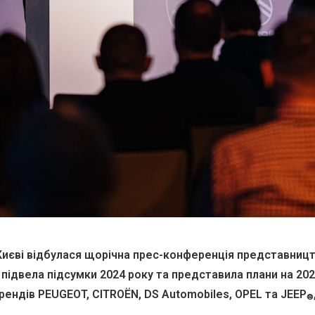
Києві відбулася щорічна прес-конференція представництва 
 підвела підсумки 2024 року та представила плани на 202
рендів PEUGEOT, CITROЁN, DS Automobiles, OPEL та JEEP
®