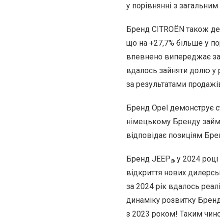
у порівнянні з загальним
Бренд CITROЁN також демо
що на +27,7% більше у п
впевнено випереджає за
вдалось зайняти долю у р
за результатами продажі
Бренд Opel демонструє ст
німецькому Бренду займа
відповідає позиціям Бре
Бренд JEEP
у 2024 році
®
відкриття нових дилерськ
за 2024 рік вдалось реал
динаміку розвитку Бренд
з 2023 роком! Таким чин