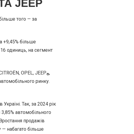
ТА JEEP
більше того — за
на +9,45% більше
316 одиниць, на сегмент
 CITROЁN, OPEL, JEEP
,
®
 автомобільного ринку.
Україні. Так, за 2024 рік
є 3,85% автомобільного
 Зростання продажів
у — набагато більше