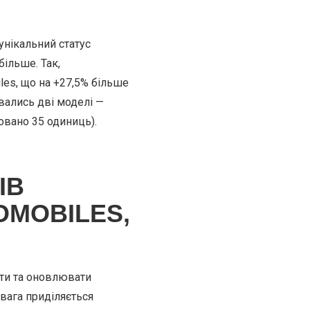
унікальний статус
ільше. Так,
les, що на +27,5% більше
вались дві моделі —
овано 35 одиниць).
ІВ
OMOBILES,
ати та оновлювати
увага приділяється