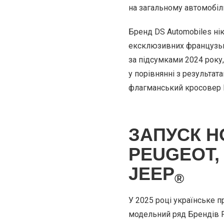
на загальному автомобіль
Бренд DS Automobiles нік
ексклюзивних французьки
за підсумками 2024 року,
у порівнянні з результа
флагманський кросовер DS
ЗАПУСК Н
PEUGEOT, 
JEEP
®
У 2025 році українське 
модельний ряд Брендів P