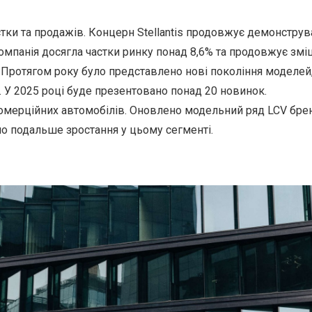
стки та продажів. Концерн Stellantis продовжує демонстру
 компанія досягла частки ринку понад 8,6% та продовжує змі
 Протягом року було представлено нові покоління моделе
. У 2025 році буде презентовано понад 20 новинок.
комерційних автомобілів. Оновлено модельний ряд LCV бре
ло подальше зростання у цьому сегменті.