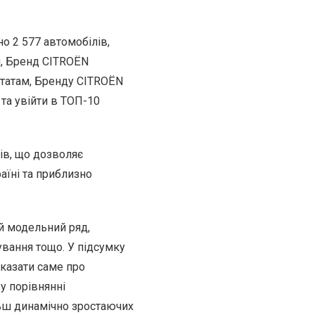
о 2 577 автомобілів,
м, Бренд CITROЁN
ьтатам, Бренду CITROЁN
та увійти в ТОП-10
ів, що дозволяє
їні та приблизно
й модельний ряд,
ування тощо. У підсумку
казати саме про
у порівнянні
ьш динамічно зростаючих