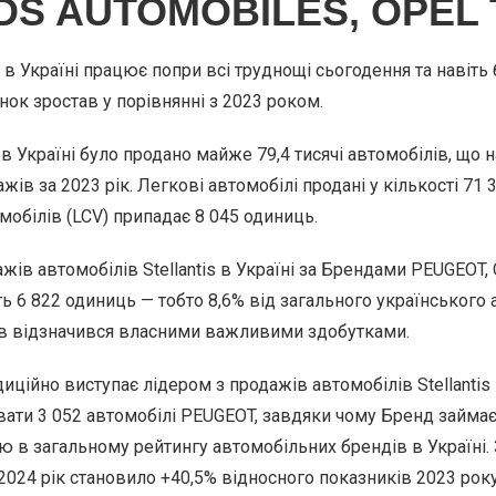
DS AUTOMOBILES, OPEL 
в Україні працює попри всі труднощі сьогодення та навіть 
ок зростав у порівнянні з 2023 роком.
 в Україні було продано майже 79,4 тисячі автомобілів, що 
жів за 2023 рік. Легкові автомобілі продані у кількості 71 
мобілів (LCV) припадає 8 045 одиниць.
жів автомобілів Stellantis в Україні за Брендами PEUGEOT,
ь 6 822 одиниць — тобто 8,6% від загального українського
в відзначився власними важливими здобутками.
ійно виступає лідером з продажів автомобілів Stellantis в 
вати 3 052 автомобілі PEUGEOT, завдяки чому Бренд займа
ію в загальному рейтингу автомобільних брендів в Україні.
2024 рік становило +40,5% відносного показників 2023 рок