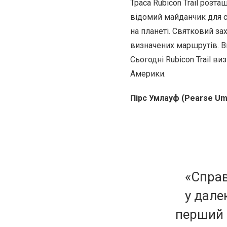
Траса Rubicon Trail розта
відомий майданчик для 
на планеті. Святковий з
визначених маршрутів. Ви
Сьогодні Rubicon Trail 
Америки.
Пірс Умлауф (Pearse Um
«Спра
у дале
перший 