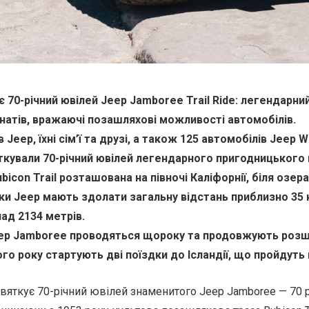
 70-річний ювілей Jeep Jamboree Trail Ride: легендарний
натів, вражаючі позашляхові можливості автомобілів.
 Jeep, їхні сім’ї та друзі, а також 125 автомобілів Jeep 
яткували 70-річний ювілей легендарного пригодницького ш
icon Trail розташована на півночі Каліфорнії, біля озера
и Jeep мають здолати загальну відстань приблизно 35 
над 2134 метрів.
eep Jamboree проводяться щороку та продовжують роз
ого року стартують дві поїздки до Ісландії, що пройдут
вяткує 70-річний ювілей знаменитого Jeep Jamboree — 70 