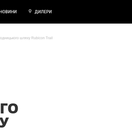
НОВИНИ
ДИЛЕРИ
одницького шляху Rubicon Trail
ОГО
У