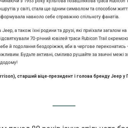
чинаючи з 1953 року культова позашляхова траса Rubicon Tr
ршрутів у світі, стала ще одним символом та способом житт
 сформувала навколо себе справжню спільноту фанатів.
в Jeep, а також їхні родини та друзі, які приїхали загалом н
, відсвяткували 70-річний ювілей траси Rubicon Trail окрем
 себе й подолання бездоріжжя, аби в чергове переконатись 
жливим. Будьте активні, сміливо рушайте за звичні межі з
 додому!
ison), старший віце-президент і голова бренду Jeep у П