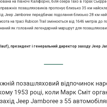
шована на півночі Каліфорнії, біля озера Тахо в горах Сьєр
справжніх позашляховиків пропонує близько 35 км найск
ахід Jeep Jamboree передбачає подолання близько 28 км на
сота на трасі Rubicon Trail змінюється від 1646 метрів до п
визнаний як головний легендарний маршрут для позашляхови
lauf), президент і генеральний директор заходу Jeep J
вжній позашляховий відпочинок нар
кому 1953 році, коли Марк Сміт орга
захід Jeep Jamboree з 55 автомобілям