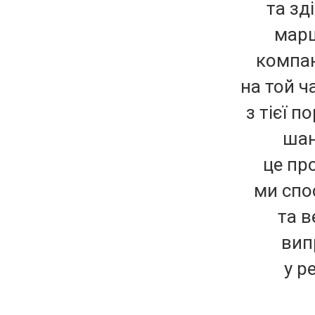
та зд
марш
компан
на той ч
з тієї 
шан
це пр
ми спо
та в
вип
у р