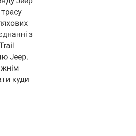
енду Jeep
 трасу
ляхових
єднанні з
rail
ю Jeep.
вжнім
ати куди