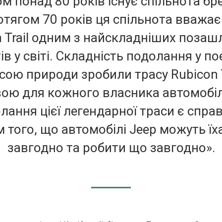
м понад 80 років існує спільнота бр
отягом 70 років ця спільнота вважає
n Trail одним з найскладніших позаш
в у світі. Складність подолання у по
сою природи зробили трасу Rubicon T
вою для кожного власника автомобіл
лання цієї легендарної траси є спра
 того, що автомобілі Jeep можуть їх
завгодно та робити що завгодно».