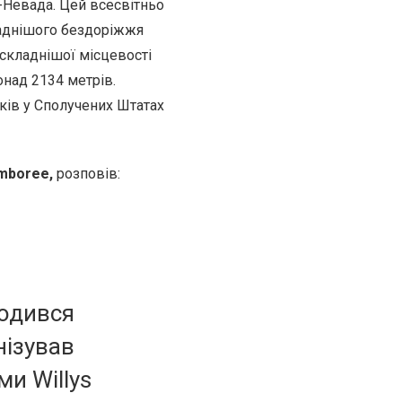
ра-Невада. Цей всесвітньо
ладнішого бездоріжжя
йскладнішої місцевості
онад 2134 метрів.
ків у Сполучених Штатах
amboree,
розповів:
одився
нізував
и Willys