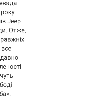
Невада
 року
ів Jeep
ди. Отже,
правжніх
 все
одавно
леності
очуть
боді
ба».