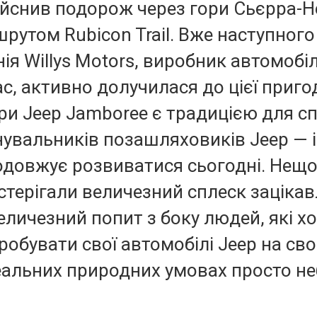
ійснив подорож через гори Сьєрра-
рутом Rubicon Trail. Вже наступного
ія Willys Motors, виробник автомобіл
ас, активно долучилася до цієї приго
пори Jeep Jamboree є традицією для с
увальників позашляховиків Jeep — і
одовжує розвиватися сьогодні. Нещ
стерігали величезний сплеск зацікав
еличезний попит з боку людей, які х
робувати свої автомобілі Jeep на сво
еальних природних умовах просто не