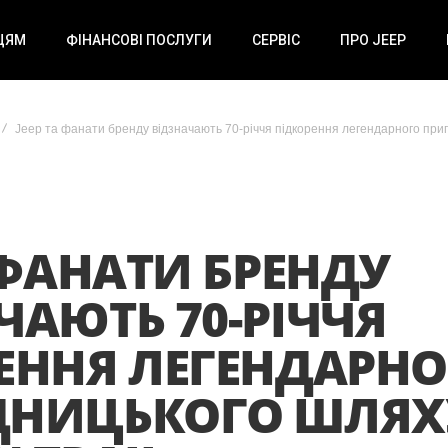
ЦЯМ
ФІНАНСОВІ ПОСЛУГИ
СЕРВІС
ПРО JEEP
Jeep та фанати бренду відзначають 70-річчя підкорення легендарного приг
А ФАНАТИ БРЕНДУ
ЧАЮТЬ 70-РІЧЧЯ
ЕННЯ ЛЕГЕНДАРН
ДНИЦЬКОГО ШЛЯХ