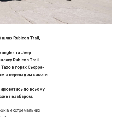
 шлях Rubicon Trail,
Wrangler та Jeep
ляху Rubicon Trail.
 Тахо в горах Сьєрра-
км з перепадом висоти
ширюватись по всьому
ь вже незабаром.
років екстремальних