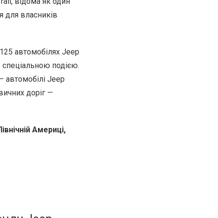
ail, відома як один
я для власників
а 125 автомобілях Jeep
ою спеціальною подією.
— автомобілі Jeep
вичних доріг —
івнічній Америці,