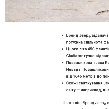
Бренд Jeep
відзначає
®
потужна спільнота фа
Цього літа 450 фанатів
Gladiator гучно відсв
Позашляхова траса Rub
Невада. Позашляховик
від 1646 метрів до по
Схожі святкування J
світу — наприклад, ць
Цього літа Бренд Jeep
с
®