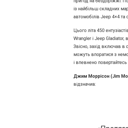
пригод на бездоріжжі. По
із найбільш складних ма
автомобілів Jeep 4×4 та
Цього літа 450 ентузіасті
Wrangler і Jeep Gladiator
Звісно, захід включав в
можуть впоратися з немо
і впевнено повертайтесь
Джим Моррісон (Jim Morr
відзначив: