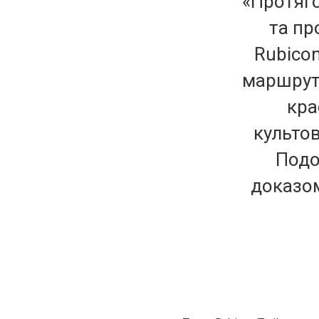
«Протяго
та пр
Rubico
маршруті
кра
культо
Подо
доказом