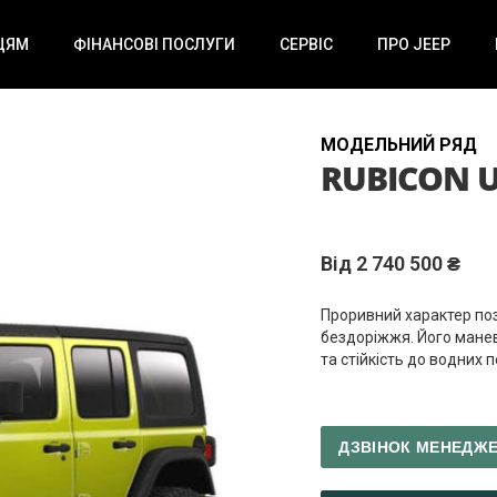
ЦЯМ
ФІНАНСОВІ ПОСЛУГИ
СЕРВІС
ПРО JEEP
МОДЕЛЬНИЙ РЯД
RUBICON 
Від 2 740 500 ₴
Проривний характер поз
бездоріжжя. Його манев
та стійкість до водних
ДЗВІНОК МЕНЕДЖ