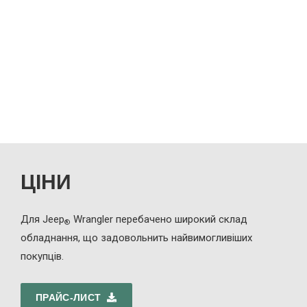
the
images
gallery
ЦІНИ
Для Jeep
Wrangler перебачено широкий склад
®
обладнання, що задовольнить найвимогливіших
покупців.
ПРАЙС-ЛИСТ