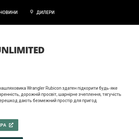
НОВИНИ
ДИЛЕРИ
UNLIMITED
ашляховика Wrangler Rubicon здатен підкорити будь-яке
ренність, дорожній просвіт, шарнірне зчеплення, тягучість
 перешкод дають безмежний простір для пригод.
ЕРА