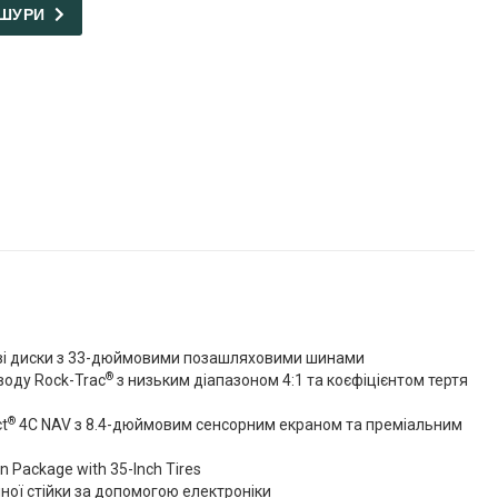
РОШУРИ
І
ві диски з 33-дюймовими позашляховими шинами
®
воду Rock-Trac
з низьким діапазоном 4:1 та коєфіцієнтом тертя
®
t
4C NAV з 8.4-дюймовим сенсорним екраном та преміальним
n Package with 35-Inch Tires
ої стійки за допомогою електроніки