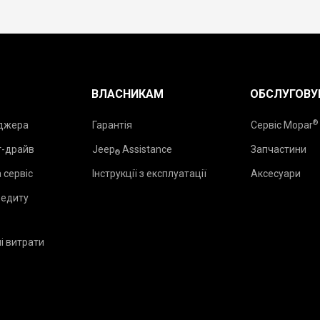
ВЛАСНИКАМ
ОБСЛУГОВУ
®
еджера
Гарантія
Сервіс Mopar
т-драйв
Jeep
Assistance
Запчастини
®
 сервіс
Інструкції з експлуатації
Аксесуари
редиту
і витрати
₂