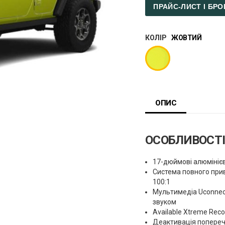
ПРАЙС-ЛИСТ І Б
КОЛІР
ЖОВТИЙ
ОПИС
ОСОБЛИВОСТ
17-дюймові алюмініє
Система повного при
100:1
Мультимедіа Uconnec
звуком
Available Xtreme Reco
Деактивація поперечн